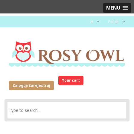
MENU
zł
Polish
Your cart
Zaloguj/Zarejestruj