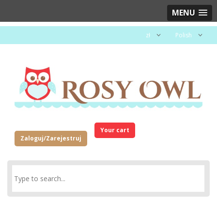
MENU
zł
Polish
Your cart
Zaloguj/Zarejestruj