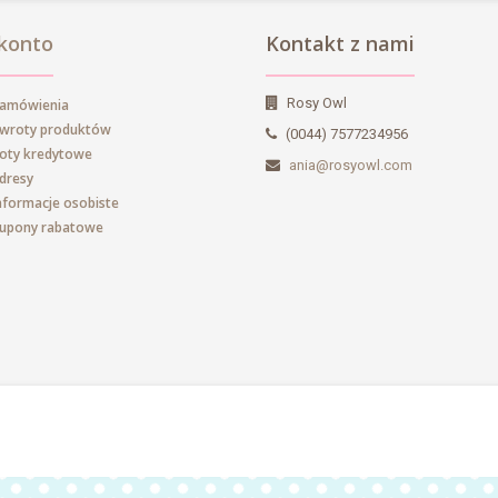
konto
Kontakt z nami
Rosy Owl
zamówienia
zwroty produktów
(0044) 7577234956
oty kredytowe
ania@rosyowl.com
dresy
nformacje osobiste
kupony rabatowe