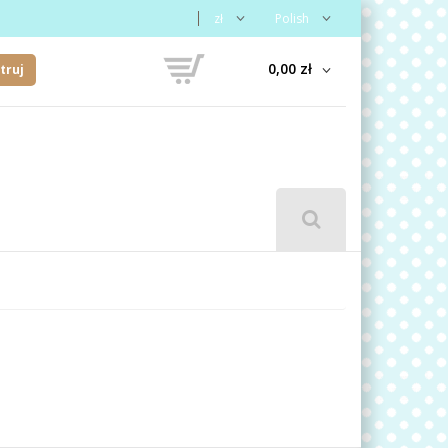
zł
Polish
0,00 zł
truj