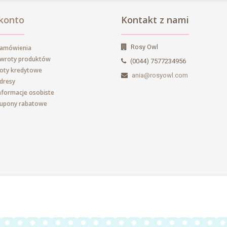
konto
Kontakt z nami
Rosy Owl
zamówienia
zwroty produktów
(0044) 7577234956
oty kredytowe
ania@rosyowl.com
dresy
nformacje osobiste
kupony rabatowe