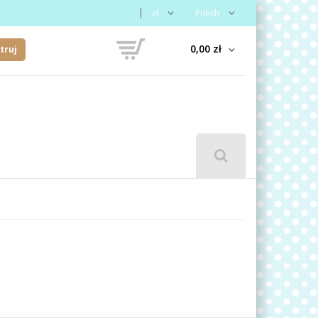
zł
Polish
0,00 zł
truj