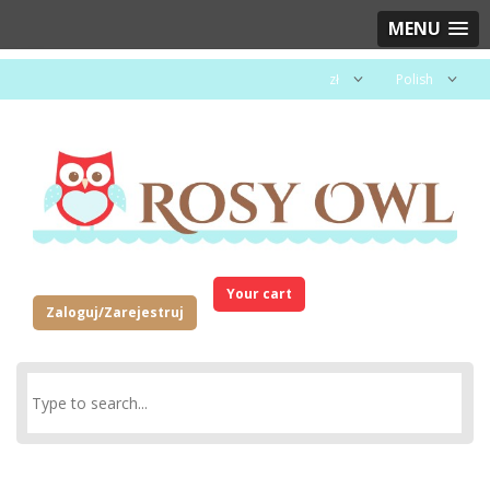
MENU
zł
Polish
Your cart
Zaloguj/Zarejestruj