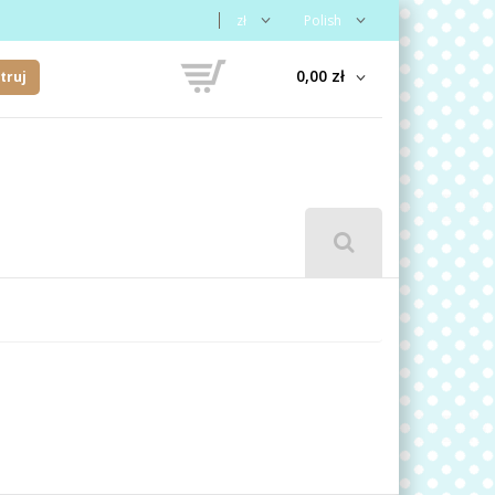
zł
Polish
0,00 zł
truj