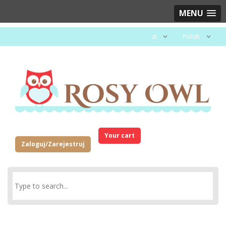
MENU
zł
Polish
Your cart
Zaloguj/Zarejestruj