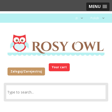
MENU
zł
Polish
Your cart
Zaloguj/Zarejestruj