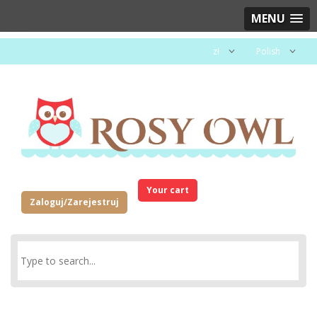
MENU
zł
Polish
Your cart
Zaloguj/Zarejestruj