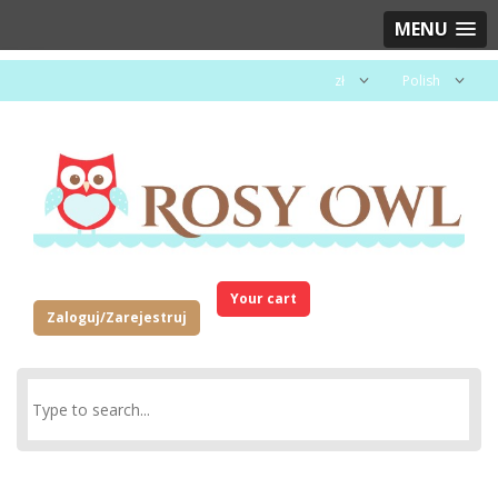
MENU
zł
Polish
Your cart
Zaloguj/Zarejestruj