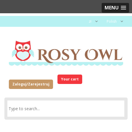
MENU
zł
Polish
Your cart
Zaloguj/Zarejestruj