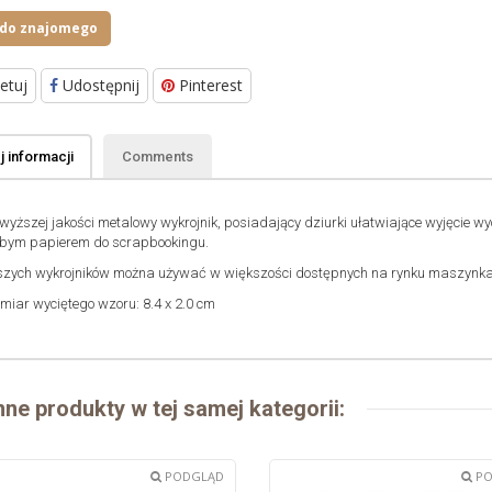
 do znajomego
etuj
Udostępnij
Pinterest
 informacji
Comments
wyższej jakości metalowy wykrojnik, posiadający dziurki ułatwiające wyjęcie wy
bym papierem do scrapbookingu.
zych wykrojników można używać w większości dostępnych na rynku maszynkac
miar wyciętego wzoru: 8.4 x 2.0 cm
nne produkty w tej samej kategorii:
PODGLĄD
PO