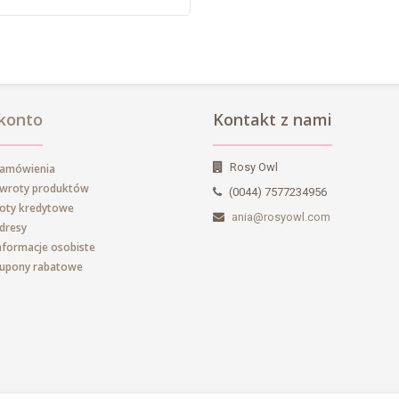
konto
Kontakt z nami
Rosy Owl
zamówienia
zwroty produktów
(0044) 7577234956
oty kredytowe
ania@rosyowl.com
dresy
nformacje osobiste
kupony rabatowe