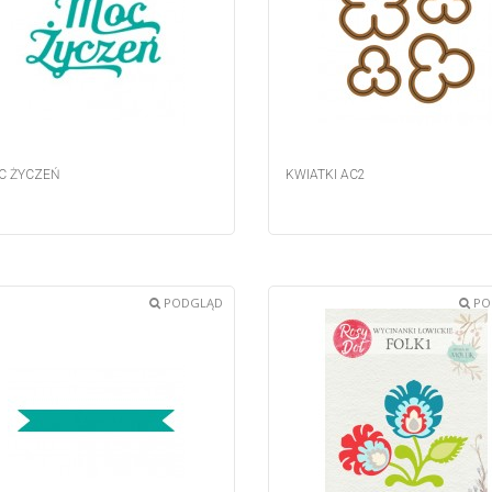
C ŻYCZEŃ
KWIATKI AC2
PODGLĄD
PO