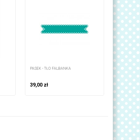
PASEK - TŁO FALBANKA
KOCHAM CIĘ
39,00 zł
29,00 zł