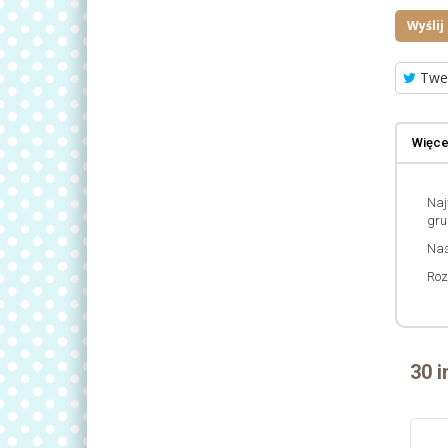
Wyślij
Twe
Więcej
Naj
gru
Nas
Roz
30 i