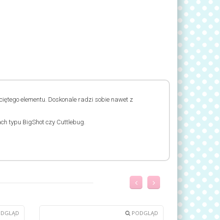
ciętego elementu. Doskonale radzi sobie nawet z
h typu BigShot czy Cuttlebug.
DGLĄD
PODGLĄD