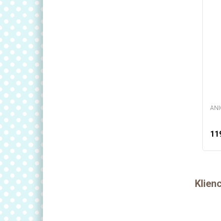
ANI
119
Klienc